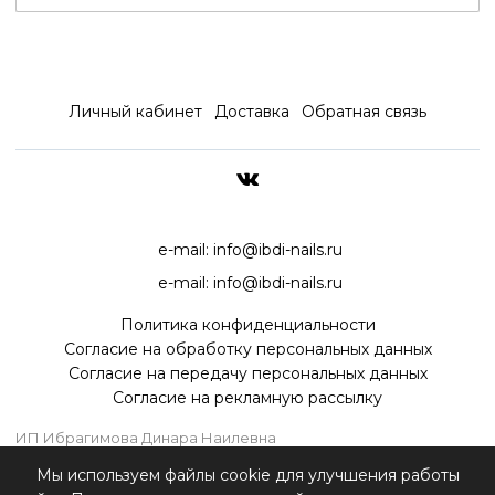
Личный кабинет
Доставка
Обратная связь
ДОСТАВКА ПО ВСЕЙ РОССИ
e-mail:
info@ibdi-nails.ru
e-mail:
info@ibdi-nails.ru
Политика конфиденциальности
Согласие на обработку персональных данных
Согласие на передачу персональных данных
Согласие на рекламную рассылку
ИП Ибрагимова Динара Наилевна
ИНН 590418192130
Мы используем файлы cookie для улучшения работы
ОГРНИП 315595800070181