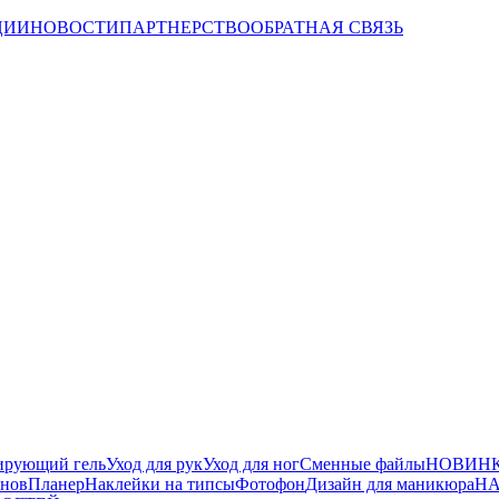
ЦИИ
НОВОСТИ
ПАРТНЕРСТВО
ОБРАТНАЯ СВЯЗЬ
ирующий гель
Уход для рук
Уход для ног
Сменные файлы
НОВИНК
йнов
Планер
Наклейки на типсы
Фотофон
Дизайн для маникюра
НА