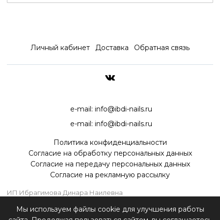
Личный кабинет
Доставка
Обратная связь
ДОСТАВКА ПО ВСЕЙ РОССИ
e-mail:
info@ibdi-nails.ru
e-mail:
info@ibdi-nails.ru
Политика конфиденциальности
Согласие на обработку персональных данных
Согласие на передачу персональных данных
Согласие на рекламную рассылку
ИП Ибрагимова Динара Наилевна
ИНН 590418192130
Мы используем файлы cookie для улучшения работы
ОГРНИП 315595800070181