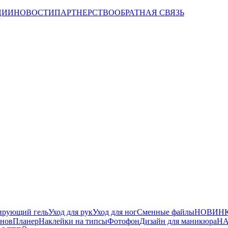
ЦИИ
НОВОСТИ
ПАРТНЕРСТВО
ОБРАТНАЯ СВЯЗЬ
ирующий гель
Уход для рук
Уход для ног
Сменные файлы
НОВИНК
йнов
Планер
Наклейки на типсы
Фотофон
Дизайн для маникюра
НА