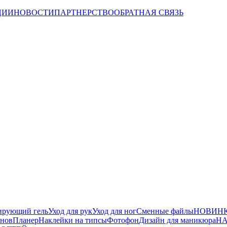
ЦИИ
НОВОСТИ
ПАРТНЕРСТВО
ОБРАТНАЯ СВЯЗЬ
ирующий гель
Уход для рук
Уход для ног
Сменные файлы
НОВИНК
йнов
Планер
Наклейки на типсы
Фотофон
Дизайн для маникюра
НА