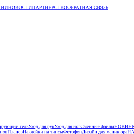
ЦИИ
НОВОСТИ
ПАРТНЕРСТВО
ОБРАТНАЯ СВЯЗЬ
ирующий гель
Уход для рук
Уход для ног
Сменные файлы
НОВИНК
йнов
Планер
Наклейки на типсы
Фотофон
Дизайн для маникюра
НА