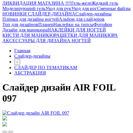
ЛИКВИДАЦИЯ МАГАЗИНА !!!!
Гель-желе
Жидкий гель
Моделирующий гель
Уход для рук
Уход для ног
Сменные файлы
НОВИНКИ СЛАЙДЕР-ДИЗАЙНА
Слайдер-дизайны
Плёнки для дизайна ногтей
Альбом для слайдеров
Топ для дизайнов
Планер
Наклейки на типсы
Фотофон
Дизайн для маникюра
НАКЛЕЙКИ ДЛЯ НОГТЕЙ
КИСТИ ДЛЯ МАНИКЮРА
ЩЕТКИ ДЛЯ МАНИКЮРА
АКСЕССУАРЫ ДЛЯ ДИЗАЙНА НОГТЕЙ
Главная
Слайдер-дизайны
-
СЛАЙДЕР ПО ТЕМАТИКАМ
АБСТРАКЦИЯ
Слайдер дизайн AIR FOIL
097