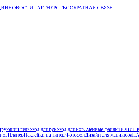
ЦИИ
НОВОСТИ
ПАРТНЕРСТВО
ОБРАТНАЯ СВЯЗЬ
ирующий гель
Уход для рук
Уход для ног
Сменные файлы
НОВИНК
йнов
Планер
Наклейки на типсы
Фотофон
Дизайн для маникюра
НА