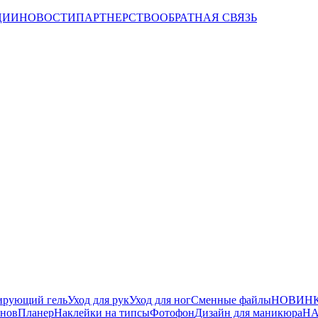
ЦИИ
НОВОСТИ
ПАРТНЕРСТВО
ОБРАТНАЯ СВЯЗЬ
ирующий гель
Уход для рук
Уход для ног
Сменные файлы
НОВИНК
йнов
Планер
Наклейки на типсы
Фотофон
Дизайн для маникюра
НА