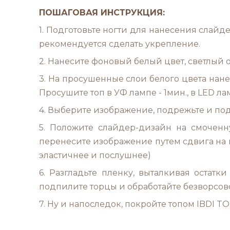
П
ОШАГОВАЯ ИНСТРУКЦИЯ:
1. Подготовьте ногти для нанесения слай
рекомендуется сделать укрепление.
2. Нанесите фоновый белый цвет, светлый о
3. На просушенные слои белого цвета нан
Просушите топ в УФ лампе - 1мин., в LED л
4. Выберите изображение, подрежьте и подг
5. Положите слайдер-дизайн на смоченну
перенесите изображение путем сдвига на но
эластичнее и послушнее)
6. Разгладьте пленку, выталкивая остат
подпилите торцы и обработайте безворсово
7. Ну и напоследок, покройте топом IBDI T