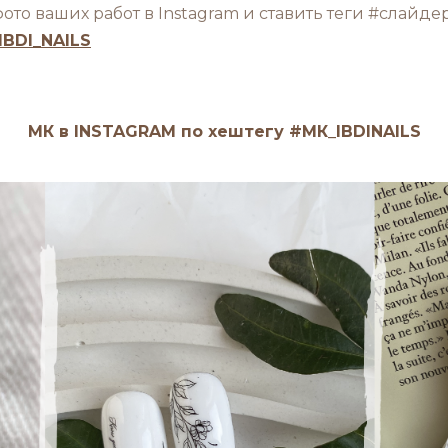
то ваших работ в Instagram и ставить теги #слайдерд
IBDI_NAILS
МК в INSTAGRAM по хештегу #МК_IBDINAILS