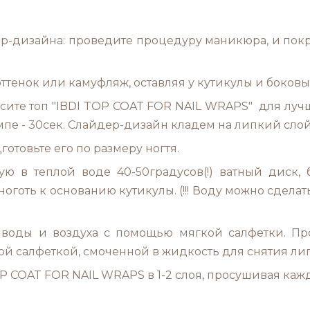
дер-дизайна: проведите процедуру маникюра, и покр
ттенок или камуфляж, оставляя у кутикулы и боковы
есите топ "IBDI TOP COAT FOR NAIL WRAPS" для луч
ампе - 30сек. Слайдер-дизайн кладем на липкий слой!
отовьте его по размеру ногтя.
ю в теплой воде 40-50градусов(!) ватный диск, б
готь к основанию кутикулы. (!!! Воду можно сделат
ки воды и воздуха с помощью мягкой салфетки. П
й салфеткой, смоченной в жидкость для снятия лип
OP COAT FOR NAIL WRAPS в 1-2 слоя, просушивая кажд