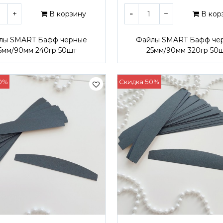
В корзину
В кор
лы SMART Бафф черные
Файлы SMART Бафф че
5мм/90мм 240гр 50шт
25мм/90мм 320гр 50
0%
Скидка 50%