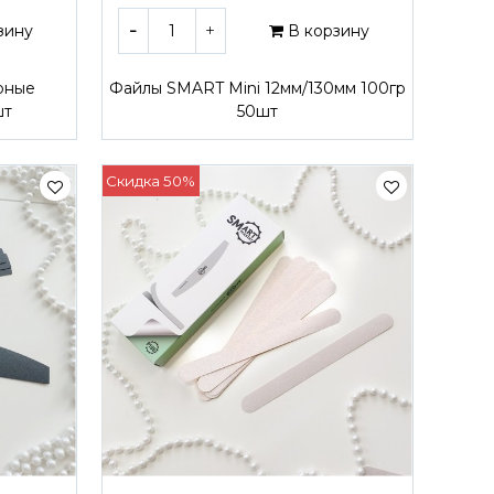
зину
В корзину
рные
Файлы SMART Mini 12мм/130мм 100гр
шт
50шт
Скидка 50%