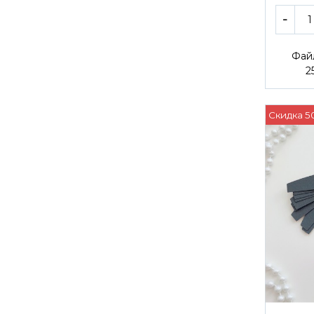
Фай
2
Скидка 5