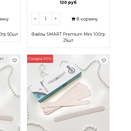
120 руб
зину
В корзину
0гр 50шт
Файлы SMART Premium Mini 100гр
25шт
ет
Скидка 50%