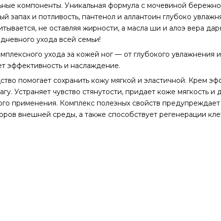
льные компоненты. Уникальная формула с мочевиной бережно
ый запах и потливость, пантенол и аллантоин глубоко увлажн
тывается, не оставляя жирности, а масла ши и алоэ вера дар
дневного ухода всей семьи!
плексного ухода за кожей ног — от глубокого увлажнения и
ет эффективность и наслаждение.
тво помогает сохранить кожу мягкой и эластичной. Крем э
агу. Устраняет чувство стянутости, придает коже мягкость и 
вого применения. Комплекс полезных свойств предупреждает
торов внешней среды, а также способствует регенерации кле