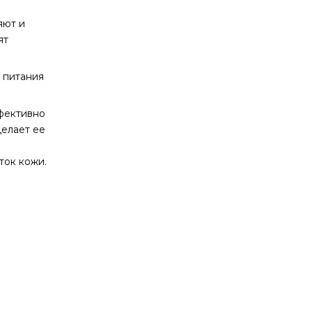
яют и
ят
 питания
ффективно
делает ее
ток кожи.